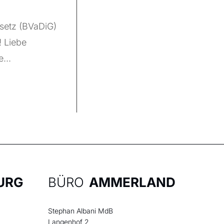
esetz (BVaDiG)
! Liebe
...
URG
BÜRO
AMMERLAND
Stephan Albani MdB
Langenhof 2