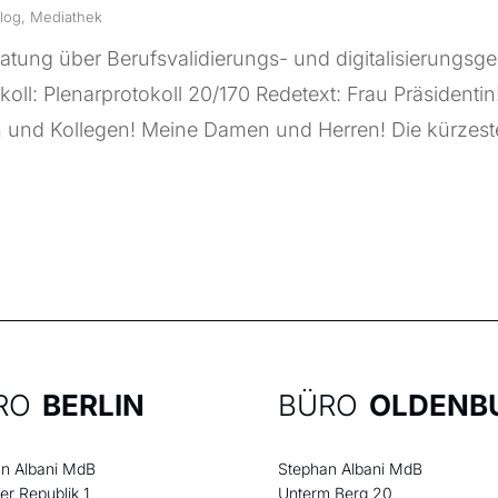
log
,
Mediathek
tung über Berufsvalidierungs- und digitalisierungsg
koll: Plenarprotokoll 20/170 Redetext: Frau Präsidentin
 und Kollegen! Meine Damen und Herren! Die kürzeste
RO
BERLIN
BÜRO
OLDENB
n Albani MdB
Stephan Albani MdB
der Republik 1
Unterm Berg 20