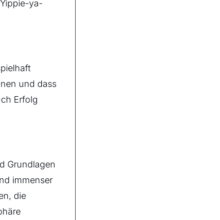
 Yippie-ya-
ielhaft
nnen und dass
ch Erfolg
ind Grundlagen
 und immenser
en, die
phäre