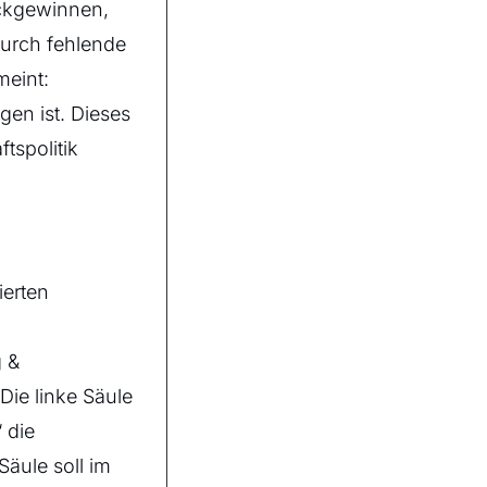
ückgewinnen,
durch fehlende
meint:
gen ist. Dieses
tspolitik
ierten
g &
Die linke Säule
 die
äule soll im