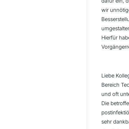
dafür ein,
wir unnöti
Besserstell
umgestalte
Hierfür ha
Vorgängerre
Liebe Kolle
Bereich Tec
und oft unt
Die betrof
postinfekti
sehr dankba