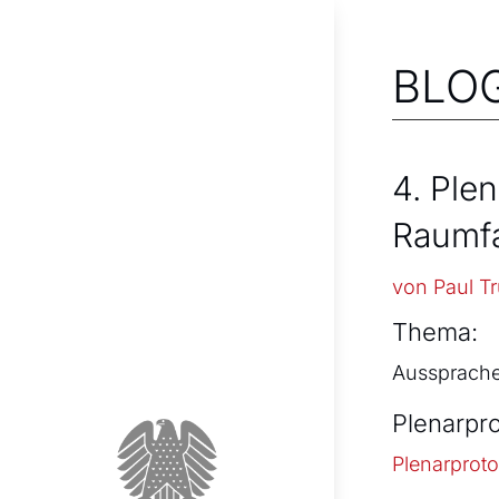
BLO
4. Ple
Raumfa
von
Paul T
Thema:
Aussprache
Plenarpro
Plenarproto