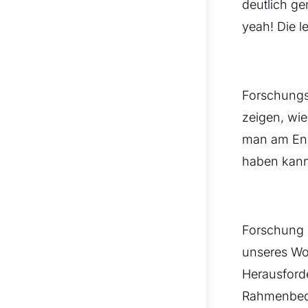
deutlich ge
yeah! Die l
Forschungs
zeigen, wi
man am Ende
haben kann
Forschung u
unseres Wo
Herausforde
Rahmenbedi