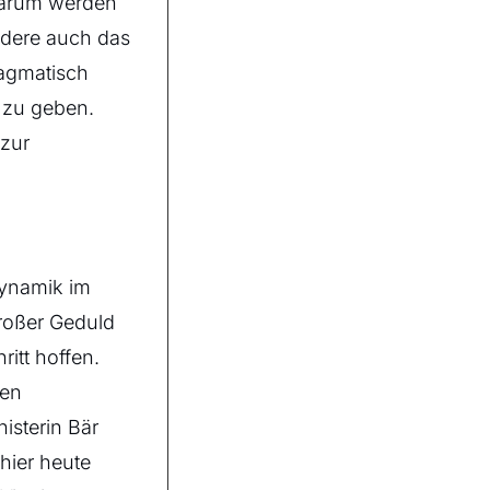
 Darum werden
ndere auch das
ragmatisch
 zu geben.
 zur
dynamik im
großer Geduld
itt hoffen.
ren
nisterin Bär
 hier heute