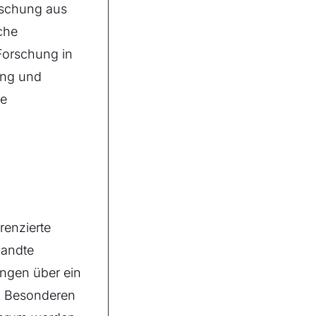
rschung aus
che
orschung in
ung und
ie
renzierte
wandte
ngen über ein
im Besonderen