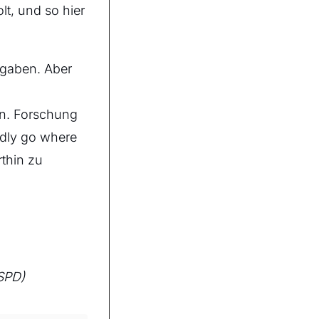
lt, und so hier
ufgaben. Aber
n. Forschung
dly go where
rthin zu
SPD)