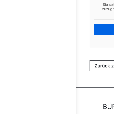
Sie se
zuzugre
Zurück 
BÜ