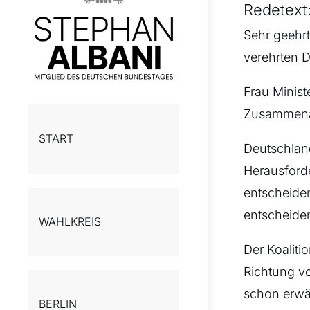
Redetext
Sehr geehrt
verehrten 
Frau Minist
Zusammena
START
Deutschlan
Herausford
entscheide
entscheide
WAHLKREIS
Der Koaliti
Richtung vo
schon erwä
BERLIN