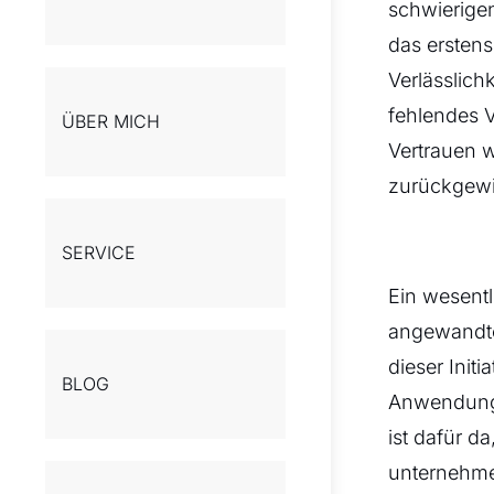
schwierigen
das erstens
Verlässlich
fehlendes V
ÜBER MICH
Vertrauen w
zurückgew
SERVICE
Ein wesentl
angewandte
dieser Init
BLOG
Anwendung“ 
ist dafür d
unternehmen