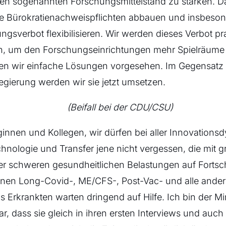
 den sogenannten Forschungsmittelstand zu stärken.
ge Bürokratienachweispflichten abbauen und insbeso
ungsverbot flexibilisieren. Wir werden dieses Verbot p
n, um den Forschungseinrichtungen mehr Spielräume
ben wir einfache Lösungen vorgesehen. Im Gegensatz
gierung werden wir sie jetzt umsetzen.
(Beifall bei der CDU/CSU)
ginnen und Kollegen, wir dürfen bei aller Innovations
hnologie und Transfer jene nicht vergessen, die mit 
er schweren gesundheitlichen Belastungen auf Fortschr
fenen Long-Covid-, ME/CFS-, Post-Vac- und alle ande
ös Erkrankten warten dringend auf Hilfe. Ich bin der Mi
r, dass sie gleich in ihren ersten Interviews und auch