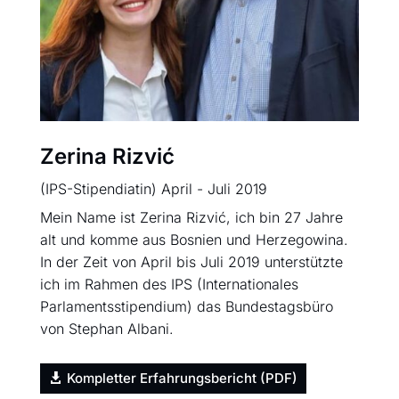
Zerina Rizvić
D
(IPS-Stipendiatin) April - Juli 2019
(
Mein Name ist Zerina Rizvić, ich bin 27 Jahre
I
alt und komme aus Bosnien und Herzegowina.
P
In der Zeit von April bis Juli 2019 unterstützte
W
ich im Rahmen des IPS (Internationales
d
Parlamentsstipendium) das Bundestagsbüro
A
von Stephan Albani.
w
ic
ko
Kompletter Erfahrungsbericht (PDF)
B