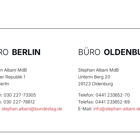
RO
BERLIN
BÜRO
OLDENB
n Albani MdB
Stephan Albani MdB
der Republik 1
Unterm Berg 20
erlin
26123 Oldenburg
n: 030 227-73305
Telefon: 0441 233652-70
x: 030 227-76612
Telefax: 0441 233652-89
:
stephan.albani@bundestag.de
E-Mail:
info@stephan-albani.d