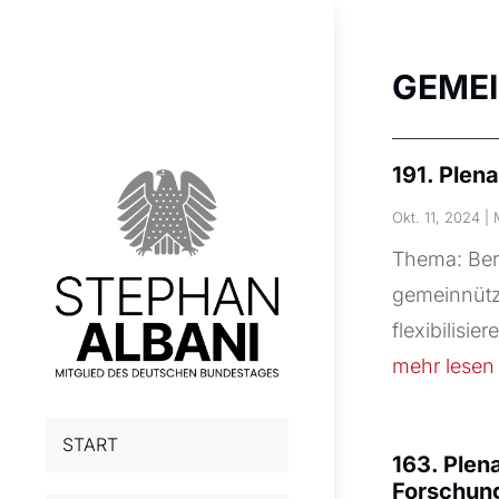
GEME
191. Plena
Okt. 11, 2024
|
Thema: Ber
gemeinnütz
flexibilisie
mehr lesen
START
163. Plen
Forschun