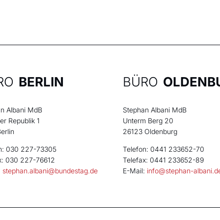
RO
BERLIN
BÜRO
OLDENB
n Albani MdB
Stephan Albani MdB
der Republik 1
Unterm Berg 20
erlin
26123 Oldenburg
n: 030 227-73305
Telefon: 0441 233652-70
x: 030 227-76612
Telefax: 0441 233652-89
:
stephan.albani@bundestag.de
E-Mail:
info@stephan-albani.d