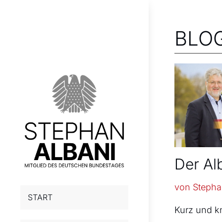
BLO
Der Al
von
Stepha
START
Kurz und k