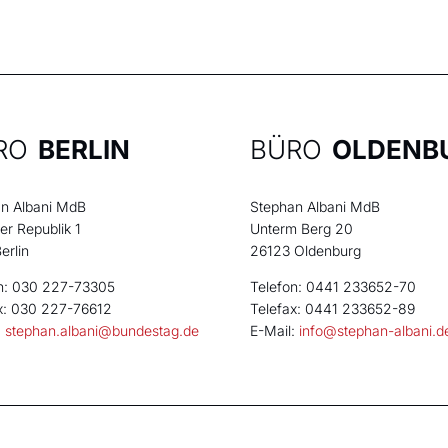
RO
BERLIN
BÜRO
OLDENB
n Albani MdB
Stephan Albani MdB
der Republik 1
Unterm Berg 20
erlin
26123 Oldenburg
n: 030 227-73305
Telefon: 0441 233652-70
x: 030 227-76612
Telefax: 0441 233652-89
:
stephan.albani@bundestag.de
E-Mail:
info@stephan-albani.d