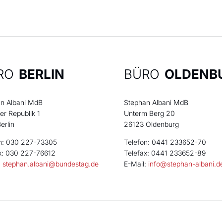
RO
BERLIN
BÜRO
OLDENB
n Albani MdB
Stephan Albani MdB
der Republik 1
Unterm Berg 20
erlin
26123 Oldenburg
n: 030 227-73305
Telefon: 0441 233652-70
x: 030 227-76612
Telefax: 0441 233652-89
:
stephan.albani@bundestag.de
E-Mail:
info@stephan-albani.d