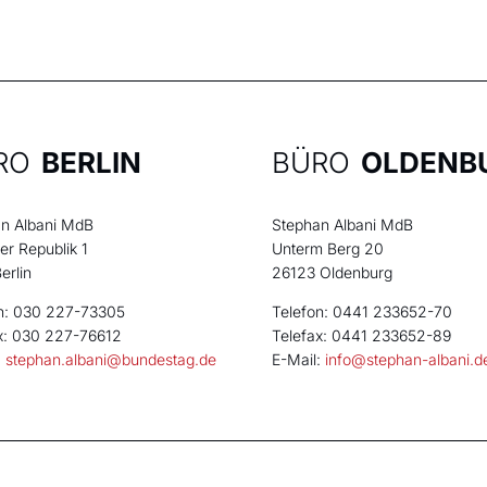
RO
BERLIN
BÜRO
OLDENB
n Albani MdB
Stephan Albani MdB
der Republik 1
Unterm Berg 20
erlin
26123 Oldenburg
n: 030 227-73305
Telefon: 0441 233652-70
x: 030 227-76612
Telefax: 0441 233652-89
:
stephan.albani@bundestag.de
E-Mail:
info@stephan-albani.d