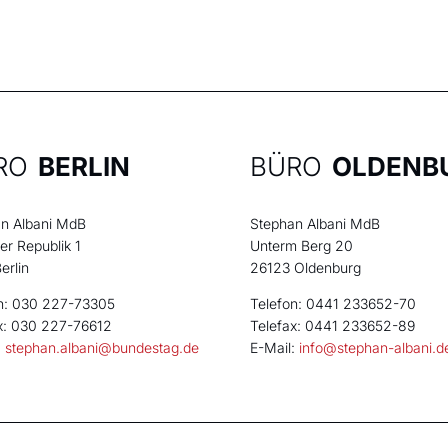
RO
BERLIN
BÜRO
OLDENB
n Albani MdB
Stephan Albani MdB
der Republik 1
Unterm Berg 20
erlin
26123 Oldenburg
n: 030 227-73305
Telefon: 0441 233652-70
x: 030 227-76612
Telefax: 0441 233652-89
:
stephan.albani@bundestag.de
E-Mail:
info@stephan-albani.d